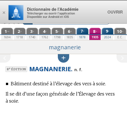
Aller au contenu
Dictionnaire de l’Académie
OUVRIR
×
Télécharger ou ouvrir l’application
Disponible sur Android et iOS
1
2
3
4
5
6
7
8
9
10
e
e
re
e
e
e
e
e
e
e
1694
1718
1740
1762
1798
1835
1878
1935
2024
E.C.
magnanerie
MAGNANERIE.
e
n. f.
8
ÉDITION
■
Bâtiment destiné à l’élevage des vers à soie.
Il se dit d’une façon générale de l’Élevage des vers
à soie.