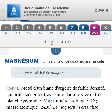
Aller au contenu
Dictionnaire de l’Académie
OUVRIR
×
Télécharger ou ouvrir l’application
Disponible sur Android et iOS
1
2
3
4
5
6
7
8
9
10
e
e
re
e
e
e
e
e
e
e
1694
1718
1740
1762
1798
1835
1878
1935
2024
E.C.
magnésium
MAGNÉSIUM
Prononciation
(
um
se prononce
ome
)
nom masculin
:
xix
e
Étymologie
siècle. Dérivé de
magnésie.
:
Métal d’un blanc d’argent, de faible densité,
MARQUE
CHIMIE.
qui brûle facilement, avec une flamme vive et très
DE
blanche (
DOMAINE
symbole :
Mg ;
numéro atomique :
12 ;
masse atomique :
:
24,30).
Le magnésium est utilisé