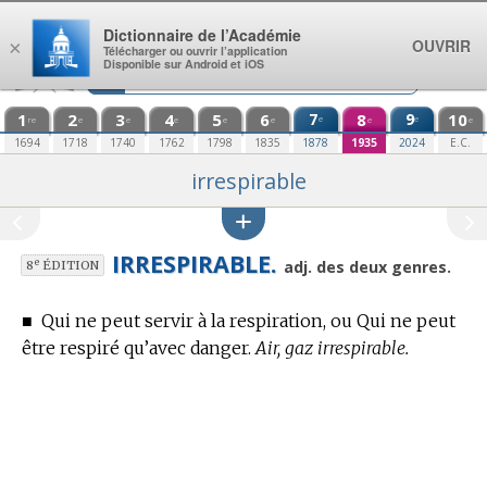
Aller au contenu
Dictionnaire de l’Académie
OUVRIR
×
Télécharger ou ouvrir l’application
Disponible sur Android et iOS
1
2
3
4
5
6
7
8
9
10
e
e
re
e
e
e
e
e
e
e
1694
1718
1740
1762
1798
1835
1878
1935
2024
E.C.
irrespirable
IRRESPIRABLE.
e
adj. des deux genres.
8
ÉDITION
■
Qui ne peut servir à la respiration, ou Qui ne peut
être respiré qu’avec danger.
Air, gaz irrespirable.