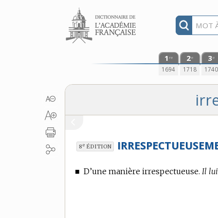
Aller au contenu
1
2
3
re
e
e
1694
1718
174
ir
IRRESPECTUEUSEM
e
8
ÉDITION
■
D’une manière irrespectueuse.
Il l