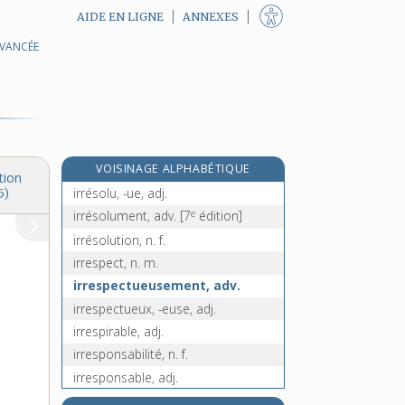
AIDE EN LIGNE
ANNEXES
AVANCÉE
irrépressible, adj.
irréprochable, adj.
irréprochablement, adv.
e
irrésistibilité, n. f.
[5
édition]
irrésistible, adj.
VOISINAGE ALPHABÉTIQUE
irrésistiblement, adv.
tion
irrésolu, -ue, adj.
5)
e
irrésolument, adv.
[7
édition]
irrésolution, n. f.
irrespect, n. m.
irrespectueusement, adv.
irrespectueux, -euse, adj.
irrespirable, adj.
irresponsabilité, n. f.
irresponsable, adj.
irrétrécissable, adj.