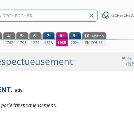
RECHERCHE 
4
5
6
7
8
9
10
e
e
édition
e
e
e
e
e
0
1762
1798
1835
1878
1935
2024
EN COURS
respectueusement
e
8
édi
(193
ENT.
adv.
ui parle irrespectueusement.