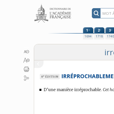
Aller au contenu
1
2
3
re
e
e
1694
1718
174
ir
IRRÉPROCHABLEME
e
8
ÉDITION
■
D’une manière irréprochable.
Cet h