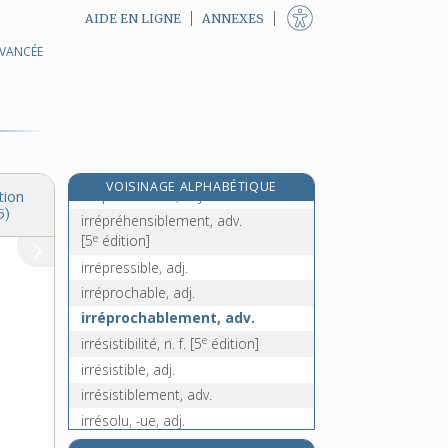
AIDE EN LIGNE
ANNEXES
irrémédiablement, adv.
AVANCÉE
irrémissible, adj.
irrémissiblement, adv.
irremplaçable, adj.
irréparable, adj.
irréparablement, adv.
VOISINAGE ALPHABÉTIQUE
irrépréhensible, adj.
tion
5)
irrépréhensiblement, adv.
e
[5
édition]
irrépressible, adj.
irréprochable, adj.
irréprochablement, adv.
e
irrésistibilité, n. f.
[5
édition]
irrésistible, adj.
irrésistiblement, adv.
irrésolu, -ue, adj.
e
irrésolument, adv.
[7
édition]