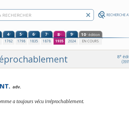
RECHERCHE 
4
5
6
7
8
9
10
e
e
e
e
e
édition
e
e
0
1762
1798
1835
1878
1935
2024
EN COURS
réprochablement
e
8
édi
(193
NT.
adv.
omme a toujours vécu irréprochablement.