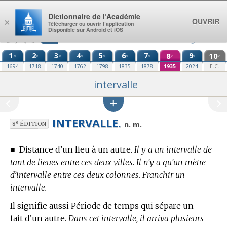
Aller au contenu
Dictionnaire de l’Académie
OUVRIR
×
Télécharger ou ouvrir l’application
Disponible sur Android et iOS
1
2
3
4
5
6
7
8
9
10
re
e
e
e
e
e
e
e
e
e
1694
1718
1740
1762
1798
1835
1878
1935
2024
E.C.
intervalle
INTERVALLE.
e
n. m.
8
ÉDITION
■
Distance d’un lieu à un autre.
Il y a un intervalle de
tant de lieues entre ces deux villes. Il n’y a qu’un mètre
d’intervalle entre ces deux colonnes. Franchir un
intervalle.
Il signifie aussi Période de temps qui sépare un
fait d’un autre.
Dans cet intervalle, il arriva plusieurs