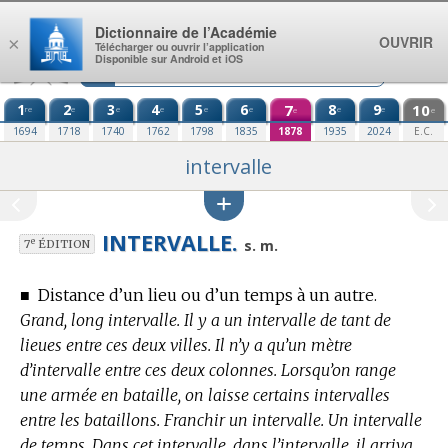
Aller au contenu
Dictionnaire de l’Académie
OUVRIR
×
Télécharger ou ouvrir l’application
Disponible sur Android et iOS
1
2
3
4
5
6
7
8
9
10
re
e
e
e
e
e
e
e
e
e
1694
1718
1740
1762
1798
1835
1878
1935
2024
E.C.
intervalle
INTERVALLE.
e
s. m.
7
ÉDITION
■
Distance d’un lieu ou d’un temps à un autre.
Grand, long intervalle. Il y a un intervalle de tant de
lieues entre ces deux villes. Il n’y a qu’un mètre
d’intervalle entre ces deux colonnes. Lorsqu’on range
une armée en bataille, on laisse certains intervalles
entre les bataillons. Franchir un intervalle. Un intervalle
de temps. Dans cet intervalle, dans l’intervalle, il arriva