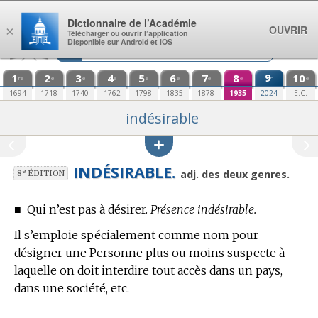
Aller au contenu
Dictionnaire de l’Académie
OUVRIR
×
Télécharger ou ouvrir l’application
Disponible sur Android et iOS
1
2
3
4
5
6
7
8
9
10
e
re
e
e
e
e
e
e
e
e
1694
1718
1740
1762
1798
1835
1878
1935
2024
E.C.
indésirable
INDÉSIRABLE.
e
adj. des deux genres.
8
ÉDITION
■
Qui n’est pas à désirer.
Présence indésirable.
Il s’emploie spécialement comme nom pour
désigner une Personne plus ou moins suspecte à
laquelle on doit interdire tout accès dans un pays,
dans une société, etc.