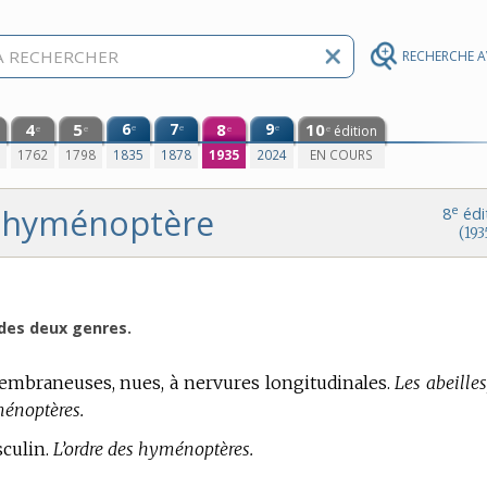
RECHERCHE 
4
5
6
7
8
9
10
e
e
e
édition
e
e
e
e
0
1762
1798
1835
1878
1935
2024
EN COURS
hyménoptère
e
8
édi
(193
 des deux genres.
embraneuses, nues, à nervures longitudinales.
Les abeilles
ménoptères.
culin.
L’ordre des hyménoptères.