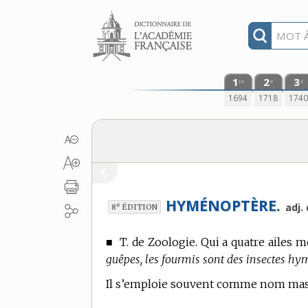
Aller au contenu
1
2
3
re
e
e
1694
1718
174
HYMÉNOPTÈRE.
e
adj.
8
ÉDITION
■
T. de Zoologie.
Qui a quatre ailes m
guêpes, les fourmis sont des insectes hy
Il s’emploie souvent comme nom mas