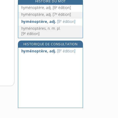
HISTOIRE DU MOT
hyoïde, adj.
e
hyménoptère, adj.
[6
édition]
hyoïdien, -ienne, adj.
e
hyménoptère, adj.
[7
édition]
e
hyosciame
[5
édition]
e
hyménoptère, adj.
[8
édition]
hypallage, n. f.
hyménoptères, n. m. pl.
e
[9
édition]
HISTORIQUE DE CONSULTATION
e
hyménoptère, adj.
[8
édition]