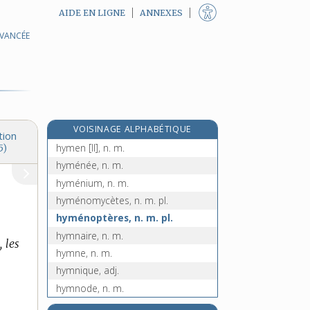
AIDE EN LIGNE
ANNEXES
AVANCÉE
hygrostat, n. m.
hylémorphisme, n. m.
hylidés, n. m. pl.
hylobatidés, n. m. pl.
hylozoïsme, n. m.
VOISINAGE ALPHABÉTIQUE
hymen [I], n. m.
tion
hymen [II], n. m.
5)
hyménée, n. m.
hyménium, n. m.
hyménomycètes, n. m. pl.
hyménoptères, n. m. pl.
hymnaire, n. m.
, les
hymne, n. m.
hymnique, adj.
hymnode, n. m.
hymnologie, n. f.