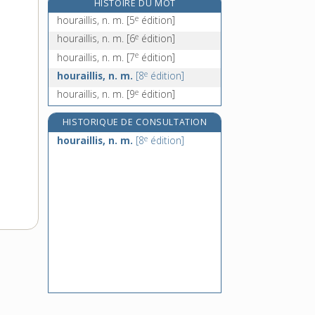
HISTOIRE DU MOT
hourdis, n. m.
e
houraillis, n. m.
[5
édition]
houret, n. m.
e
houraillis, n. m.
[6
édition]
houri, n. f.
e
houraillis, n. m.
[7
édition]
hourque, n. f.
e
houraillis, n. m.
[8
édition]
e
houraillis, n. m.
[9
édition]
HISTORIQUE DE CONSULTATION
e
houraillis, n. m.
[8
édition]