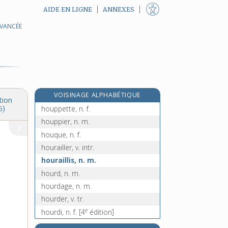
AIDE EN LIGNE
ANNEXES
AVANCÉE
houmous, n. m.
houp !, interj.
e
houper, v. tr.
[8
édition]
houppe, n. f.
houppelande, n. f.
VOISINAGE ALPHABÉTIQUE
houpper, v. tr.
tion
houppette, n. f.
5)
houppier, n. m.
houque, n. f.
hourailler, v. intr.
houraillis, n. m.
hourd, n. m.
hourdage, n. m.
hourder, v. tr.
e
hourdi, n. f.
[4
édition]
hourdir, v. tr.