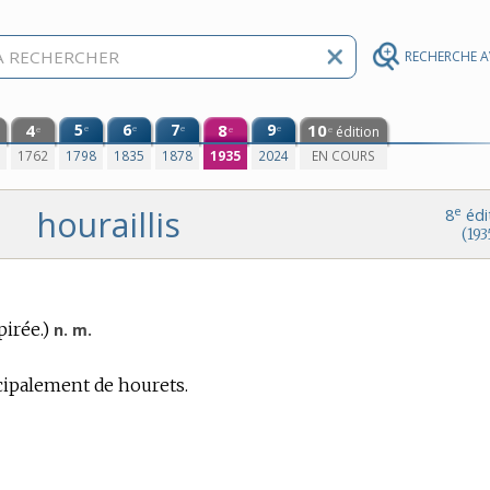
RECHERCHE 
4
5
6
7
8
9
10
e
e
e
e
édition
e
e
e
0
1762
1798
1835
1878
1935
2024
EN COURS
houraillis
e
8
édi
(193
pirée.)
n. m.
ipalement de hourets.