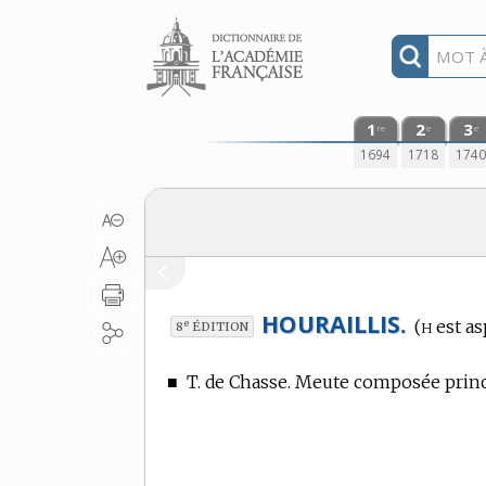
Aller au contenu
1
2
3
re
e
e
1694
1718
174
HOURAILLIS.
h
(
est as
e
8
ÉDITION
■
T. de Chasse.
Meute composée princ