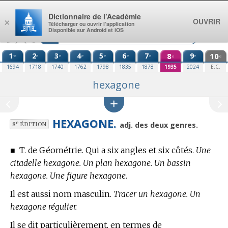
Aller au contenu
Dictionnaire de l’Académie
OUVRIR
×
Télécharger ou ouvrir l’application
Disponible sur Android et iOS
1
2
3
4
5
6
7
8
9
10
re
e
e
e
e
e
e
e
e
e
1694
1718
1740
1762
1798
1835
1878
1935
2024
E.C.
hexagone
HEXAGONE.
e
adj. des deux genres.
8
ÉDITION
■
T. de Géométrie.
Qui a six angles et six côtés.
Une
citadelle hexagone. Un plan hexagone. Un bassin
hexagone. Une figure hexagone.
Il est aussi nom masculin.
Tracer un hexagone. Un
hexagone régulier.
Il se dit particulièrement, en
termes de