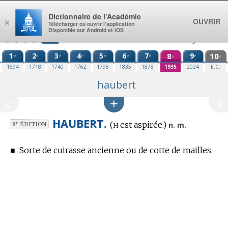
Aller au contenu
Dictionnaire de l’Académie
OUVRIR
×
Télécharger ou ouvrir l’application
Disponible sur Android et iOS
1
2
3
4
5
6
7
8
9
10
re
e
e
e
e
e
e
e
e
e
1694
1718
1740
1762
1798
1835
1878
1935
2024
E.C.
haubert
HAUBERT.
h
(
est aspirée.)
e
n. m.
8
ÉDITION
■
Sorte de cuirasse ancienne ou de cotte de mailles.