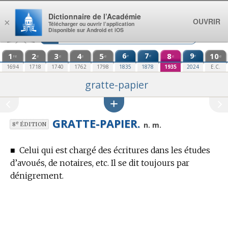
Aller au contenu
Dictionnaire de l’Académie
OUVRIR
×
Télécharger ou ouvrir l’application
Disponible sur Android et iOS
1
2
3
4
5
6
7
8
9
10
e
e
e
re
e
e
e
e
e
e
1694
1718
1740
1762
1798
1835
1878
1935
2024
E.C.
gratte-papier
GRATTE-PAPIER.
e
n. m.
8
ÉDITION
■
Celui qui est chargé des écritures dans les études
d’avoués, de notaires, etc. Il se dit toujours par
dénigrement.