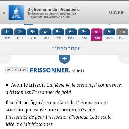
Aller au contenu
Dictionnaire de l’Académie
OUVRIR
×
Télécharger ou ouvrir l’application
Disponible sur Android et iOS
1
2
3
4
5
6
7
8
9
10
re
e
e
e
e
e
e
e
e
e
1694
1718
1740
1762
1798
1835
1878
1935
2024
E.C.
frissonner
FRISSONNER.
e
v. intr.
8
ÉDITION
■
Avoir le frisson.
La fièvre va le prendre, il commence
à frissonner. Frissonner de froid.
Il se dit, au figuré, en parlant du Frémissement
soudain que cause une émotion très vive.
Frissonner de peur. Frissonner d’horreur. Cette seule
idée me fait frissonner.