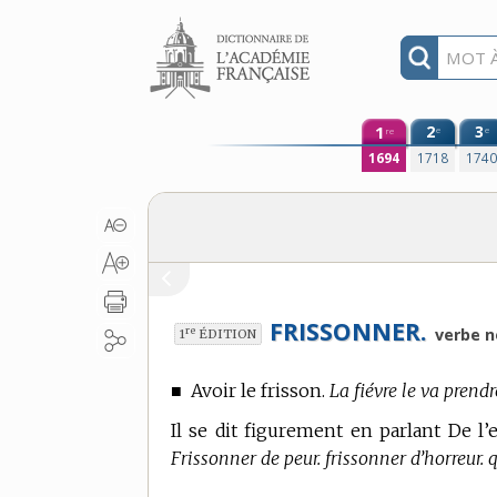
Aller au contenu
1
2
3
e
e
re
1694
1718
174
FRISSONNER.
re
verbe n
1
ÉDITION
■
Avoir le frisson.
La fiévre le va prend
Il se dit figurement en parlant De l
Frissonner de peur. frissonner d’horreur. 