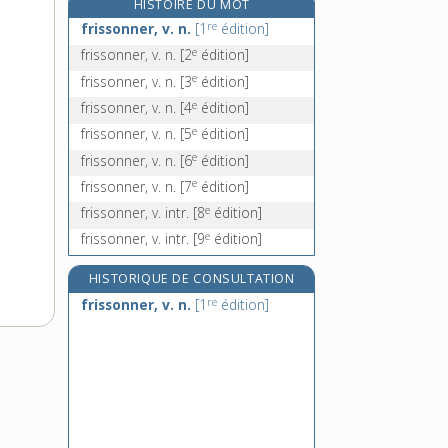
HISTOIRE DU MOT
friteuse, n. f.
re
frissonner, v. n.
[1
édition]
fritillaire, n. f.
e
frissonner, v. n.
[2
édition]
fritte, n. f.
e
frissonner, v. n.
[3
édition]
friture, n. f.
e
frissonner, v. n.
[4
édition]
e
frissonner, v. n.
[5
édition]
e
frissonner, v. n.
[6
édition]
e
frissonner, v. n.
[7
édition]
e
frissonner, v. intr.
[8
édition]
e
frissonner, v. intr.
[9
édition]
HISTORIQUE DE CONSULTATION
re
frissonner, v. n.
[1
édition]