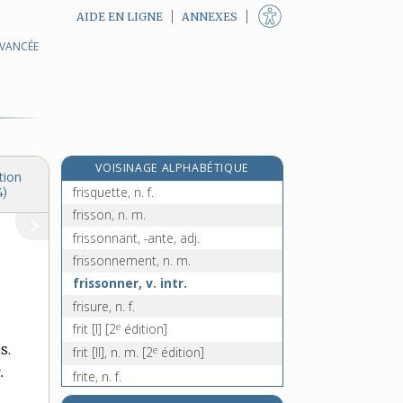
AIDE EN LIGNE
ANNEXES
AVANCÉE
frison, -onne [I], adj.
frison [II], n. m.
frisottant, -ante, adj.
frisotter, v. tr.
frisottis, n. m.
VOISINAGE ALPHABÉTIQUE
frisquet, -ette, adj.
tion
frisquette, n. f.
4)
frisson, n. m.
frissonnant, -ante, adj.
frissonnement, n. m.
frissonner, v. intr.
frisure, n. f.
e
frit [I]
[2
édition]
s.
e
frit [II], n. m.
[2
édition]
.
frite, n. f.
friterie, n. f.