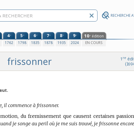
RECHERCHE 
4
5
6
7
8
9
10
e
e
e
e
e
e
édition
e
0
1762
1798
1835
1878
1935
2024
EN COURS
frissonner
re
1
édi
(169
eut.
re, il commence à frissonner.
’emotion, du fremissement que causent certaines passion
quand je songe au peril où je me suis trouvé, je frissonne encore