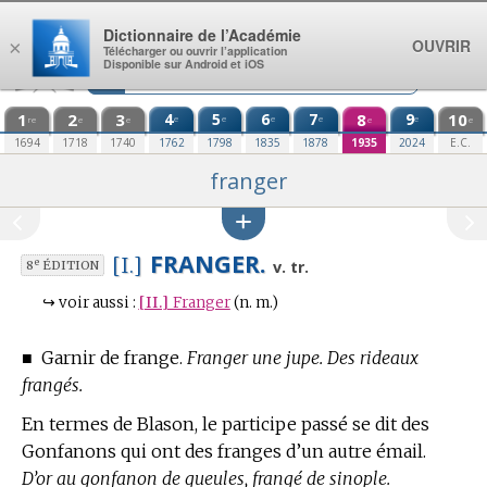
Aller au contenu
Dictionnaire de l’Académie
OUVRIR
×
Télécharger ou ouvrir l’application
Disponible sur Android et iOS
1
2
3
4
5
6
7
8
9
10
e
e
e
e
e
re
e
e
e
e
1694
1718
1740
1762
1798
1835
1878
1935
2024
E.C.
franger
FRANGER.
[I.]
e
v. tr.
8
ÉDITION
↪
voir aussi :
[II.]
Franger
(n. m.)
■
Garnir de frange.
Franger une jupe. Des rideaux
frangés.
En
termes de Blason,
le participe passé se dit des
Gonfanons qui ont des franges d’un autre émail.
D’or au gonfanon de gueules, frangé de sinople.