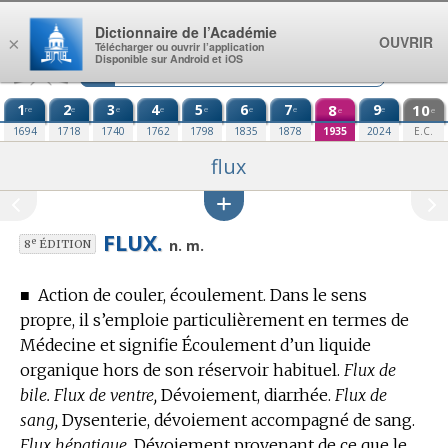
Aller au contenu
Dictionnaire de l’Académie
OUVRIR
×
Télécharger ou ouvrir l’application
Disponible sur Android et iOS
1
2
3
4
5
6
7
8
9
10
re
e
e
e
e
e
e
e
e
e
1694
1718
1740
1762
1798
1835
1878
1935
2024
E.C.
flux
FLUX.
e
n. m.
8
ÉDITION
■
Action de couler, écoulement.
Dans le sens
propre, il s’emploie particulièrement en
termes de
Médecine
et signifie Écoulement d’un liquide
organique hors de son réservoir habituel.
Flux de
bile. Flux de ventre,
Dévoiement, diarrhée.
Flux de
sang,
Dysenterie, dévoiement accompagné de sang.
Flux hépatique,
Dévoiement provenant de ce que le