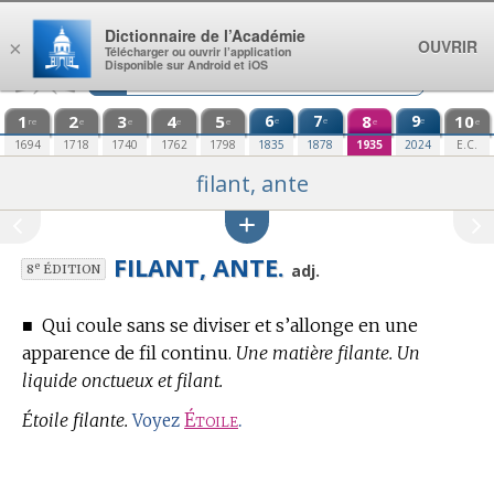
Aller au contenu
Dictionnaire de l’Académie
OUVRIR
×
Télécharger ou ouvrir l’application
Disponible sur Android et iOS
1
2
3
4
5
6
7
8
9
10
e
e
e
re
e
e
e
e
e
e
1694
1718
1740
1762
1798
1835
1878
1935
2024
E.C.
filant, ante
FILANT, ANTE.
e
adj.
8
ÉDITION
■
Qui coule sans se diviser et s’allonge en une
apparence de fil continu.
Une matière filante. Un
liquide onctueux et filant.
Étoile filante.
Étoile
.
Voyez