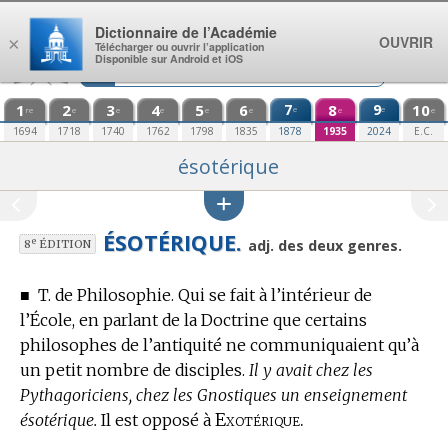
Aller au contenu
Dictionnaire de l’Académie
OUVRIR
×
Télécharger ou ouvrir l’application
Disponible sur Android et iOS
1
2
3
4
5
6
7
8
9
10
e
e
re
e
e
e
e
e
e
e
1694
1718
1740
1762
1798
1835
1878
1935
2024
E.C.
ésotérique
ÉSOTÉRIQUE.
e
adj. des deux genres.
8
ÉDITION
■
T. de Philosophie.
Qui se fait à l’intérieur de
l’École, en parlant de la Doctrine que certains
philosophes de l’antiquité ne communiquaient qu’à
un petit nombre de disciples.
Il y avait chez les
Pythagoriciens, chez les Gnostiques un enseignement
Exotérique.
ésotérique.
Il est opposé à