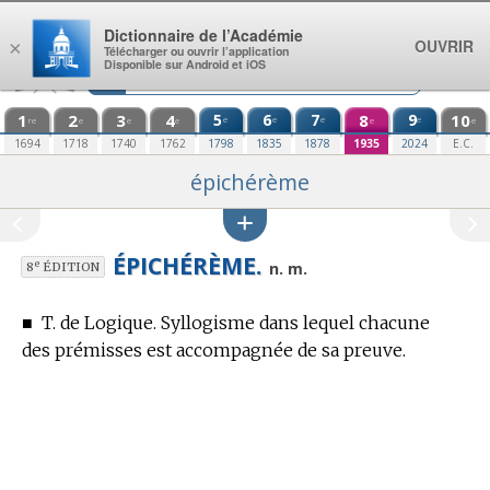
Aller au contenu
Dictionnaire de l’Académie
OUVRIR
×
Télécharger ou ouvrir l’application
Disponible sur Android et iOS
1
2
3
4
5
6
7
8
9
10
e
e
e
e
re
e
e
e
e
e
1694
1718
1740
1762
1798
1835
1878
1935
2024
E.C.
épichérème
ÉPICHÉRÈME.
e
n. m.
8
ÉDITION
■
T. de Logique.
Syllogisme dans lequel chacune
des prémisses est accompagnée de sa preuve.