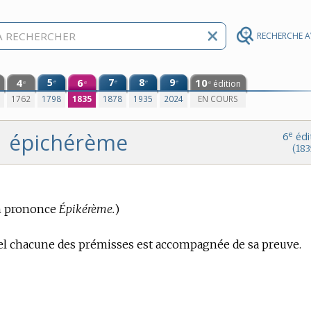
RECHERCHE 
4
5
6
7
8
9
10
e
e
e
e
édition
e
e
e
0
1762
1798
1835
1878
1935
2024
EN COURS
épichérème
e
6
édi
(183
 prononce
Épikérème.
)
el chacune des prémisses est accompagnée de sa preuve.