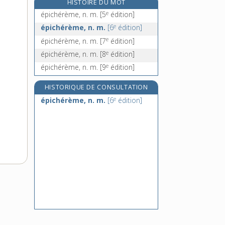
HISTOIRE DU MOT
épicurien, -ienne, adj.
e
épichérème, n. m.
[5
édition]
épicurisme, n. m.
e
épichérème, n. m.
[6
édition]
épicycle, n. m.
e
épichérème, n. m.
[7
édition]
épicycloïdal, -ale, adj.
e
épichérème, n. m.
[8
édition]
e
épichérème, n. m.
[9
édition]
HISTORIQUE DE CONSULTATION
e
épichérème, n. m.
[6
édition]