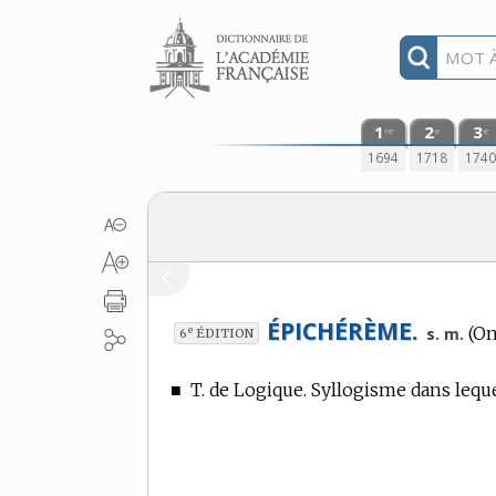
Aller au contenu
1
2
3
re
e
e
1694
1718
174
ÉPICHÉRÈME.
(On
e
s. m.
6
ÉDITION
■
T. de Logique.
Syllogisme dans lequ