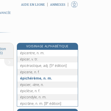
AIDE EN LIGNE
ANNEXES
AVANCÉE
e
épicarpe [II], n. m.
[5
édition]
épicaule, adj.
épice, n. f.
épicé, -ée, adj.
épicéa, n. m.
VOISINAGE ALPHABÉTIQUE
épicène, adj.
tion
épicentre, n. m.
5)
épicer, v. tr.
e
épicérastique, adj.
[5
édition]
épicerie, n. f.
épichérème, n. m.
épicier, -ière, n.
épiclèse, n. f.
épicondyle, n. m.
e
épicrâne, n. m.
[8
édition]
épicrânien, -ienne, adj.