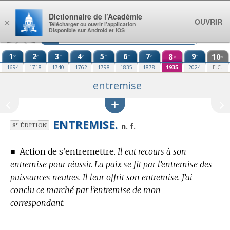
Aller au contenu
Dictionnaire de l’Académie
OUVRIR
×
Télécharger ou ouvrir l’application
Disponible sur Android et iOS
1
2
3
4
5
6
7
8
9
10
re
e
e
e
e
e
e
e
e
e
1694
1718
1740
1762
1798
1835
1878
1935
2024
E.C.
entremise
ENTREMISE.
e
n. f.
8
ÉDITION
■
Action de s’entremettre.
Il eut recours à son
entremise pour réussir. La paix se fit par l’entremise des
puissances neutres. Il leur offrit son entremise. J’ai
conclu ce marché par l’entremise de mon
correspondant.