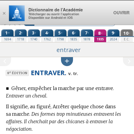
Aller au contenu
Dictionnaire de l’Académie
OUVRIR
×
Télécharger ou ouvrir l’application
Disponible sur Android et iOS
1
2
3
4
5
6
7
8
9
10
re
e
e
e
e
e
e
e
e
e
1694
1718
1740
1762
1798
1835
1878
1935
2024
E.C.
entraver
ENTRAVER.
e
v. tr.
8
ÉDITION
■
Gêner, empêcher la marche par une entrave.
Entraver un cheval.
Il signifie, au figuré, Arrêter quelque chose dans
sa marche.
Des formes trop minutieuses entravent les
affaires. Il cherchait par des chicanes à entraver la
négociation.