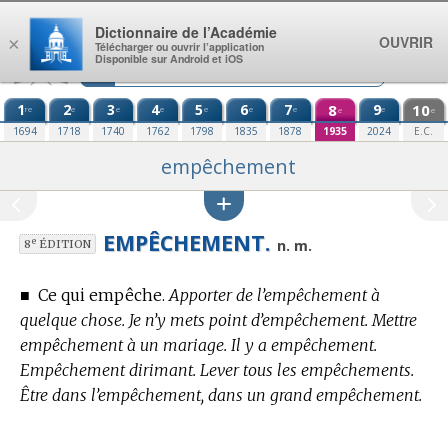
Aller au contenu
Dictionnaire de l’Académie
OUVRIR
×
Télécharger ou ouvrir l’application
Disponible sur Android et iOS
1
2
3
4
5
6
7
8
9
10
re
e
e
e
e
e
e
e
e
e
1694
1718
1740
1762
1798
1835
1878
1935
2024
E.C.
empêchement
EMPÊCHEMENT.
e
n. m.
8
ÉDITION
■
Ce qui empêche.
Apporter de l’empêchement à
quelque chose. Je n’y mets point d’empêchement. Mettre
empêchement à un mariage. Il y a empêchement.
Empêchement dirimant. Lever tous les empêchements.
Être dans l’empêchement, dans un grand empêchement.