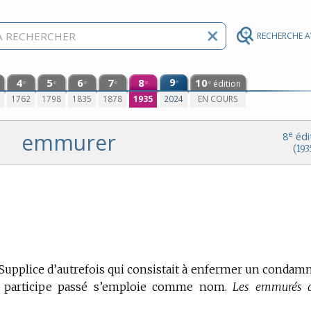
RECHERCHE 
4
5
6
7
8
9
10
e
édition
e
e
e
e
e
e
0
1762
1798
1835
1878
1935
2024
EN COURS
emmurer
e
8
édi
(193
n Supplice d’autrefois qui consistait à enfermer un condam
e participe passé s’emploie comme nom.
Les emmurés 