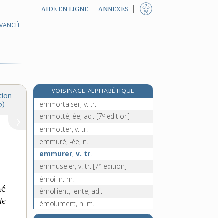
AIDE EN LIGNE
ANNEXES
AVANCÉE
emmétropie, n. f.
e
emmeubler, v. tr.
[3
édition]
re
emmi [I], prép.
[1
édition]
emmieller, v. tr.
e
emmiellure, n. f.
[7
édition]
VOISINAGE ALPHABÉTIQUE
emmitoufler, v. tr.
tion
emmortaiser, v. tr.
5)
e
emmotté, ée, adj.
[7
édition]
emmotter, v. tr.
emmuré, -ée, n.
emmurer, v. tr.
e
emmuseler, v. tr.
[7
édition]
émoi, n. m.
né
émollient, -ente, adj.
de
émolument, n. m.
e
émolumenter, v. intr.
[6
édition]