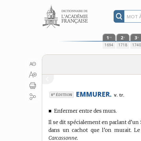
Aller au contenu
1
2
3
re
e
e
1694
1718
174
EMMURER.
e
v. tr.
8
ÉDITION
■
Enfermer entre des murs.
Il se dit spécialement en parlant d’u
dans un cachot que l’on murait. L
Carcassonne.