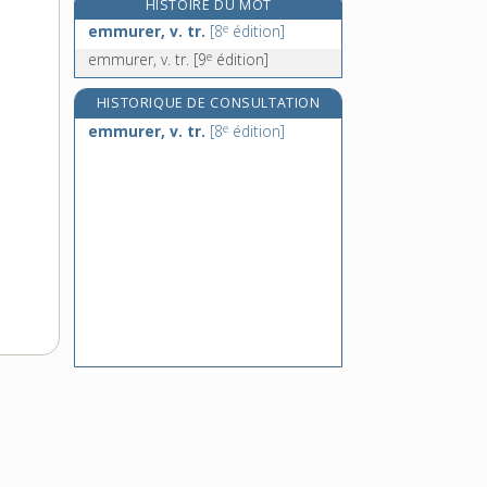
HISTOIRE DU MOT
émonctoire, n. m.
e
emmurer, v. tr.
[8
édition]
émondage, n. m.
e
emmurer, v. tr.
[9
édition]
émonder, v. tr.
HISTORIQUE DE CONSULTATION
émondes, n. f. pl.
e
emmurer, v. tr.
[8
édition]