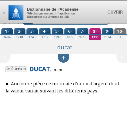
Aller au contenu
Dictionnaire de l’Académie
OUVRIR
×
Télécharger ou ouvrir l’application
Disponible sur Android et iOS
1
2
3
4
5
6
7
8
9
10
re
e
e
e
e
e
e
e
e
e
1694
1718
1740
1762
1798
1835
1878
1935
2024
E.C.
ducat
DUCAT.
e
n. m.
8
ÉDITION
■
Ancienne pièce de monnaie d’or ou d’argent dont
la valeur variait suivant les différents pays.