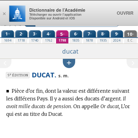
Aller au contenu
Dictionnaire de l’Académie
OUVRIR
×
Télécharger ou ouvrir l’application
Disponible sur Android et iOS
1
2
3
4
5
6
7
8
9
10
re
e
e
e
e
e
e
e
e
e
1694
1718
1740
1762
1798
1835
1878
1935
2024
E.C.
ducat
DUCAT.
e
s. m.
5
ÉDITION
■
Pièce d’or fin, dont la valeur est différente suivant
les différens Pays. Il y a aussi des ducats d’argent.
Il
avoit mille ducats de pension.
On appelle
Or ducat,
L’or
qui est au titre du Ducat.