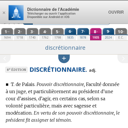
Aller au contenu
Dictionnaire de l’Académie
OUVRIR
×
Télécharger ou ouvrir l’application
Disponible sur Android et iOS
1
2
3
4
5
6
7
8
9
10
e
e
e
re
e
e
e
e
e
e
1694
1718
1740
1762
1798
1835
1878
1935
2024
E.C.
discrétionnaire
DISCRÉTIONNAIRE.
e
adj.
8
ÉDITION
■
T. de Palais.
Pouvoir discrétionnaire,
Faculté donnée
à un juge, et particulièrement au président d’une
cour d’assises, d’agir, en certains cas, selon sa
volonté particulière, mais avec sagesse et
modération.
En vertu de son pouvoir discrétionnaire, le
président fit assigner tel témoin.