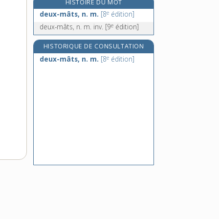
HISTOIRE DU MOT
deux-seize, n. m. inv.
e
deux-mâts, n. m.
[8
édition]
deux-temps, n. m. inv.
e
deux-mâts, n. m. inv.
[9
édition]
e
déva, n. m.
[7
édition]
dévaler, v. intr.
HISTORIQUE DE CONSULTATION
e
deux-mâts, n. m.
[8
édition]