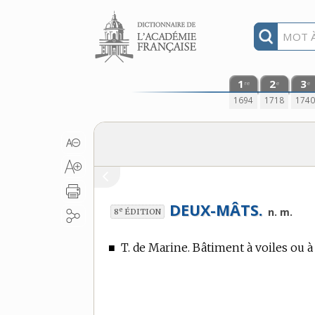
Aller au contenu
1
2
3
re
e
e
1694
1718
174
DEUX-MÂTS.
e
n. m.
8
ÉDITION
■
T. de Marine.
Bâtiment à voiles ou à