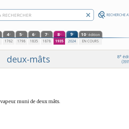
RECHERCHE 
4
5
6
7
8
9
10
e
édition
e
e
e
e
e
e
0
1762
1798
1835
1878
1935
2024
EN COURS
deux-mâts
e
8
édi
(193
 vapeur muni de deux mâts.