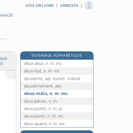
AIDE EN LIGNE
ANNEXES
AVANCÉE
deutéranopie, n. f.
deutérium, n. m.
deutérocanonique, adj.
deutéronome, n. m.
deux, adj. numér. et n. m.
VOISINAGE ALPHABÉTIQUE
deux-chevaux, n. f.
tion
deux-deux, n. m. inv.
5)
deux-huit, n. m. inv.
deuxième, adj. numér. ordinal
deuxièmement, adv.
deux-mâts, n. m. inv.
deux-pièces, n. m.
deux-points, n. m. pl.
deux-ponts, n. m. inv.
deux-quatre, n. m. inv.
deux-roues, n. m. inv.