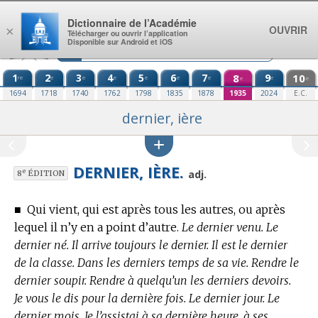
Aller au contenu
Dictionnaire de l’Académie
OUVRIR
×
Télécharger ou ouvrir l’application
Disponible sur Android et iOS
1
2
3
4
5
6
7
8
9
10
re
e
e
e
e
e
e
e
e
e
1694
1718
1740
1762
1798
1835
1878
1935
2024
E.C.
dernier, ière
DERNIER, IÈRE.
e
adj.
8
ÉDITION
■
Qui vient, qui est après tous les autres, ou après
lequel il n’y en a point d’autre.
Le dernier venu. Le
dernier né. Il arrive toujours le dernier. Il est le dernier
de la classe. Dans les derniers temps de sa vie. Rendre le
dernier soupir. Rendre à quelqu’un les derniers devoirs.
Je vous le dis pour la dernière fois. Le dernier jour. Le
dernier mois. Je l’assistai à sa dernière heure, à ses