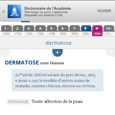
Aller au contenu
Dictionnaire de l’Académie
OUVRIR
×
Télécharger ou ouvrir l’application
Disponible sur Android et iOS
1
2
3
4
5
6
7
8
9
10
e
re
e
e
e
e
e
e
e
e
1694
1718
1740
1762
1798
1835
1878
1935
2024
E.C.
dermatose
DERMATOSE
nom féminin
xix
e
Étymologie
siècle. Dérivé savant du
grec
derma, ‑atos,
:
« peau », sur le modèle d’autres noms de
maladie, comme
chlorose, névrose
ou
cirrhose.
Toute affection de la peau.
MARQUE
PATHOLOGIE.
DE
DOMAINE