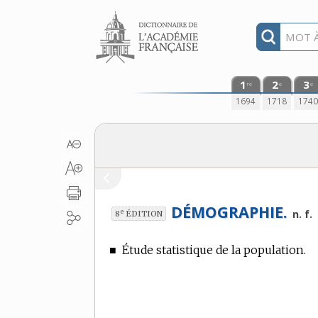
Aller au contenu
1
2
3
re
e
e
1694
1718
174
DÉMOGRAPHIE.
e
n. f.
8
ÉDITION
■
Étude statistique de la population.