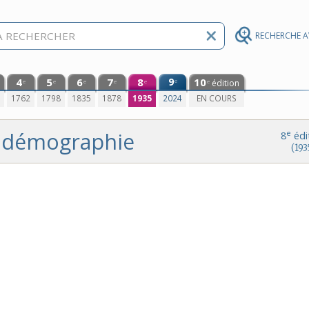
RECHERCHE 
4
5
6
7
8
9
10
e
édition
e
e
e
e
e
e
0
1762
1798
1835
1878
1935
2024
EN COURS
démographie
e
8
édi
(193