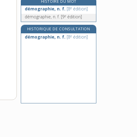
HISTOIRE DU MOT
démolition, n. f.
e
démographie, n. f.
[8
édition]
démon, n. m.
e
démographie, n. f.
[9
édition]
démonétisation, n. f.
démonétiser, v. tr.
HISTORIQUE DE CONSULTATION
e
démographie, n. f.
[8
édition]