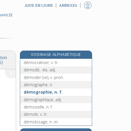
AIDE EN LIGNE
ANNEXES
AVANCÉE
démocrate-chrétien, -ienne, n.
démocrate-socialiste, n.
démocratie, n. f.
démocratique, adj.
démocratiquement, adv.
VOISINAGE ALPHABÉTIQUE
démocratisation, n. f.
tion
démocratiser, v. tr.
5)
démodé, -ée, adj.
démoder (se), v. pron.
démographe, n.
démographie, n. f.
démographique, adj.
demoiselle, n. f.
démolir, v. tr.
démolissage, n. m.
démolisseur, -euse, n.