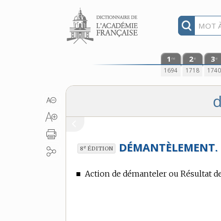
Aller au contenu
1
2
3
re
e
e
1694
1718
174
DÉMANTÈLEMENT.
e
8
ÉDITION
■
Action de démanteler ou Résultat de