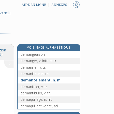
AIDE EN LIGNE
ANNEXES
AVANCÉE
démancher [I], v. tr. et intr.
démancher [II], v. intr.
demande, n. f.
demander, v. tr.
demanderesse, n. f.
VOISINAGE ALPHABÉTIQUE
demandeur, -euse, n.
tion
démangeaison, n. f.
5)
démanger, v. intr. et tr.
démaniller, v. tr.
démanilleur, n. m.
démantèlement, n. m.
démanteler, v. tr.
démantibuler, v. tr.
démaquillage, n. m.
démaquillant, -ante, adj.
démaquiller, v. tr.