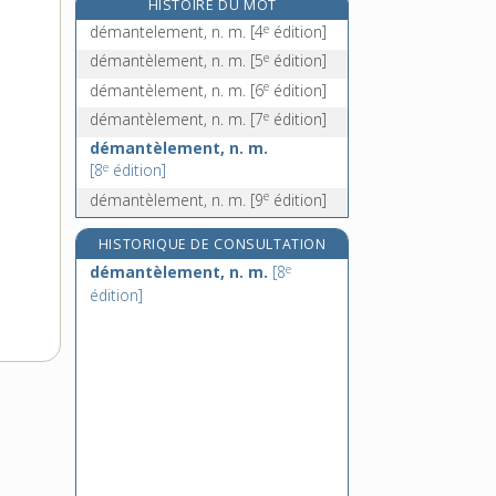
HISTOIRE DU MOT
démarcatif, -ive, adj.
e
démantelement, n. m.
[4
édition]
démarcation, n. f.
e
démantèlement, n. m.
[5
édition]
démarchage, n. m.
e
démantèlement, n. m.
[6
édition]
démarche, n. f.
e
démantèlement, n. m.
[7
édition]
démantèlement, n. m.
e
[8
édition]
e
démantèlement, n. m.
[9
édition]
HISTORIQUE DE CONSULTATION
e
démantèlement, n. m.
[8
édition]