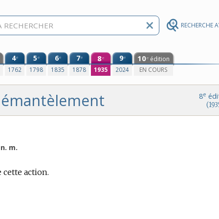
RECHERCHE 
4
5
6
7
8
9
10
e
e
e
e
e
édition
e
e
0
1762
1798
1835
1878
1935
2024
EN COURS
démantèlement
e
8
édi
(193
n. m.
 cette action.