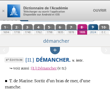
Aller au contenu
Dictionnaire de l’Académie
OUVRIR
×
Télécharger ou ouvrir l’application
Disponible sur Android et iOS
1
2
3
4
5
6
7
8
9
10
e
re
e
e
e
e
e
e
e
e
1694
1718
1740
1762
1798
1835
1878
1935
2024
E.C.
démancher
DÉMANCHER.
[II.]
e
v. intr.
8
ÉDITION
↪
voir aussi :
[I.]
Démancher
(v. tr.)
■
T. de Marine.
Sortir d’un bras de mer, d’une
manche.