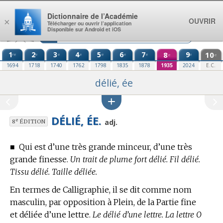
Aller au contenu
Dictionnaire de l’Académie
OUVRIR
×
Télécharger ou ouvrir l’application
Disponible sur Android et iOS
1
2
3
4
5
6
7
8
9
10
re
e
e
e
e
e
e
e
e
e
1694
1718
1740
1762
1798
1835
1878
1935
2024
E.C.
délié, ée
DÉLIÉ, ÉE.
e
adj.
8
ÉDITION
■
Qui est d’une très grande minceur, d’une très
grande finesse.
Un trait de plume fort délié. Fil délié.
Tissu délié. Taille déliée.
En
termes de Calligraphie,
il se dit comme nom
masculin, par opposition à Plein, de la Partie fine
et déliée d’une lettre.
Le délié d’une lettre. La lettre O