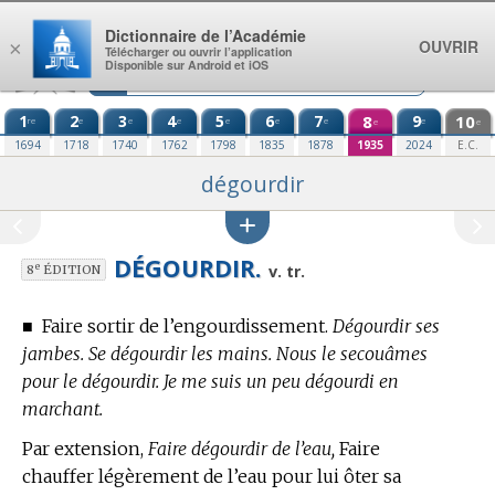
Aller au contenu
Dictionnaire de l’Académie
OUVRIR
×
Télécharger ou ouvrir l’application
Disponible sur Android et iOS
1
2
3
4
5
6
7
8
9
10
re
e
e
e
e
e
e
e
e
e
1694
1718
1740
1762
1798
1835
1878
1935
2024
E.C.
dégourdir
DÉGOURDIR.
e
v. tr.
8
ÉDITION
■
Faire sortir de l’engourdissement.
Dégourdir ses
jambes. Se dégourdir les mains. Nous le secouâmes
pour le dégourdir. Je me suis un peu dégourdi en
marchant.
Par extension,
Faire dégourdir de l’eau,
Faire
chauffer légèrement de l’eau pour lui ôter sa