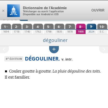
Aller au contenu
Dictionnaire de l’Académie
OUVRIR
×
Télécharger ou ouvrir l’application
Disponible sur Android et iOS
1
2
3
4
5
6
7
8
9
10
e
re
e
e
e
e
e
e
e
e
1694
1718
1740
1762
1798
1835
1878
1935
2024
E.C.
dégouliner
DÉGOULINER.
e
v. intr.
8
ÉDITION
■
Couler goutte à goutte.
La pluie dégouline des toits.
Il est familier.