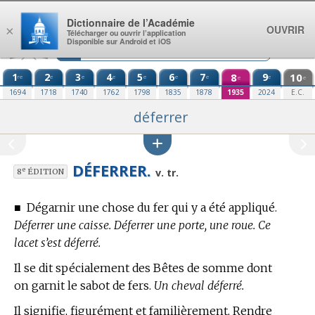
Aller au contenu
Dictionnaire de l’Académie
OUVRIR
×
Télécharger ou ouvrir l’application
Disponible sur Android et iOS
1
2
3
4
5
6
7
8
9
10
re
e
e
e
e
e
e
e
e
e
1694
1718
1740
1762
1798
1835
1878
1935
2024
E.C.
déferrer
DÉFERRER.
e
v. tr.
8
ÉDITION
■
Dégarnir une chose du fer qui y a été appliqué.
Déferrer une caisse. Déferrer une porte, une roue. Ce
lacet s’est déferré.
Il se dit spécialement des Bêtes de somme dont
on garnit le sabot de fers.
Un cheval déferré.
Il signifie, figurément et familièrement, Rendre