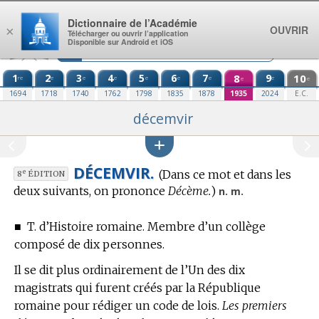
Aller au contenu
Dictionnaire de l’Académie
OUVRIR
×
Télécharger ou ouvrir l’application
Disponible sur Android et iOS
1
2
3
4
5
6
7
8
9
10
re
e
e
e
e
e
e
e
e
e
1694
1718
1740
1762
1798
1835
1878
1935
2024
E.C.
décemvir
DÉCEMVIR.
(Dans ce mot et dans les
e
8
ÉDITION
deux suivants, on prononce
Décème.
)
n. m.
■
T. d’Histoire romaine.
Membre d’un collège
composé de dix personnes.
Il se dit plus ordinairement de l’Un des dix
magistrats qui furent créés par la République
romaine pour rédiger un code de lois.
Les premiers