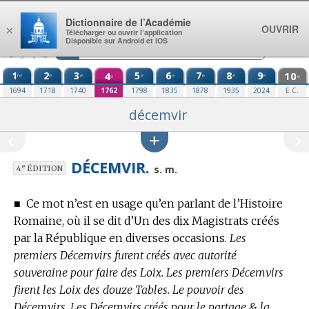
Aller au contenu
Dictionnaire de l’Académie
OUVRIR
×
Télécharger ou ouvrir l’application
Disponible sur Android et iOS
1
2
3
4
5
6
7
8
9
10
re
e
e
e
e
e
e
e
e
e
1694
1718
1740
1762
1798
1835
1878
1935
2024
E.C.
décemvir
DÉCEMVIR.
e
s. m.
4
ÉDITION
■
Ce mot n’est en usage qu’en parlant de l’Histoire
Romaine, où il se dit d’Un des dix Magistrats créés
par la République en diverses occasions.
Les
premiers Décemvirs furent créés avec autorité
souveraine pour faire des Loix. Les premiers Décemvirs
firent les Loix des douze Tables. Le pouvoir des
Décemvirs. Les Décemvirs créés pour le partage & la