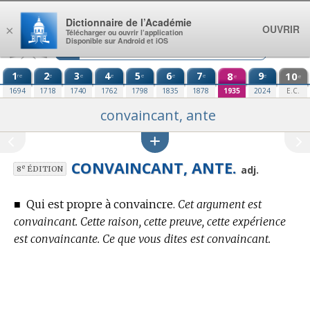
Aller au contenu
Dictionnaire de l’Académie
OUVRIR
×
Télécharger ou ouvrir l’application
Disponible sur Android et iOS
1
2
3
4
5
6
7
8
9
10
re
e
e
e
e
e
e
e
e
e
1694
1718
1740
1762
1798
1835
1878
1935
2024
E.C.
convaincant, ante
CONVAINCANT, ANTE.
e
adj.
8
ÉDITION
■
Qui est propre à convaincre.
Cet argument est
convaincant. Cette raison, cette preuve, cette expérience
est convaincante. Ce que vous dites est convaincant.