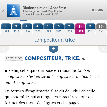
Aller au contenu
Dictionnaire de l’Académie
OUVRIR
×
Télécharger ou ouvrir l’application
Disponible sur Android et iOS
1
2
3
4
5
6
7
8
9
10
re
e
e
e
e
e
e
e
e
e
1694
1718
1740
1762
1798
1835
1878
1935
2024
E.C.
compositeur, trice
COMPOSITEUR, TRICE.
e
n.
8
ÉDITION
■
Celui, celle qui compose en musique.
Un bon
compositeur. C’est un savant compositeur, un habile, un
grand compositeur.
En
termes d’Imprimerie,
il se dit de Celui, de celle
qui assemble, qui arrange les caractères pour en
former des mots, des lignes et des pages.