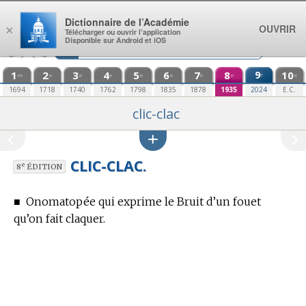
Aller au contenu
Dictionnaire de l’Académie
OUVRIR
×
Télécharger ou ouvrir l’application
Disponible sur Android et iOS
1
2
3
4
5
6
7
8
9
10
e
re
e
e
e
e
e
e
e
e
1694
1718
1740
1762
1798
1835
1878
1935
2024
E.C.
clic-clac
CLIC-CLAC.
e
8
ÉDITION
■
Onomatopée qui exprime le Bruit d’un fouet
qu’on fait claquer.