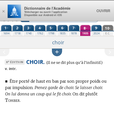
Aller au contenu
Dictionnaire de l’Académie
OUVRIR
×
Télécharger ou ouvrir l’application
Disponible sur Android et iOS
1
2
3
4
5
6
7
8
9
10
re
e
e
e
e
e
e
e
e
e
1694
1718
1740
1762
1798
1835
1878
1935
2024
E.C.
choir
CHOIR.
Conjugaison
e
(Il ne se dit plus qu’à l’infinitif.)
8
ÉDITION
:
v. intr.
■
Être porté de haut en bas par son propre poids ou
par impulsion.
Prenez garde de choir. Se laisser choir.
On lui donna un coup qui le fit choir.
On dit plutôt
Tomber.