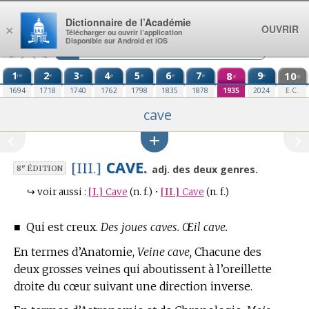
Aller au contenu
Dictionnaire de l’Académie
OUVRIR
×
Télécharger ou ouvrir l’application
Disponible sur Android et iOS
1
2
3
4
5
6
7
8
9
10
re
e
e
e
e
e
e
e
e
e
1694
1718
1740
1762
1798
1835
1878
1935
2024
E.C.
cave
CAVE.
[III.]
e
adj. des deux genres.
8
ÉDITION
↪
voir aussi :
[I.]
Cave
(n. f.)
•
[II.]
Cave
(n. f.)
■
Qui est creux.
Des joues caves. Œil cave.
En
termes d’Anatomie,
Veine cave,
Chacune des
deux grosses veines qui aboutissent à l’oreillette
droite du cœur suivant une direction inverse.