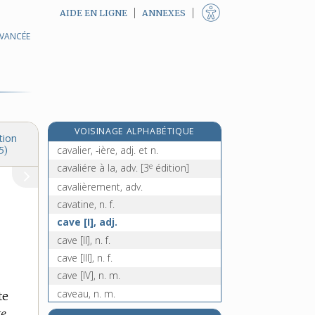
AIDE EN LIGNE
ANNEXES
AVANCÉE
cavalcadour, adj.
cavale [I], n. f.
cavale [II], n. f.
cavaler, v. intr.
cavalerie, n. f.
VOISINAGE ALPHABÉTIQUE
cavaleur, -euse, adj.
tion
cavalier, -ière, adj. et n.
5)
e
cavaliére à la, adv.
[3
édition]
cavalièrement, adv.
cavatine, n. f.
cave [I], adj.
cave [II], n. f.
cave [III], n. f.
cave [IV], n. m.
caveau, n. m.
te
cavecé, -ée, adj.
e,