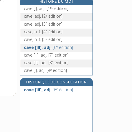
HISTOIRE DU MOT
caveçon, n. m.
re
cave [I], adj.
[1
édition]
cavée, n. f.
e
cave, adj.
[2
édition]
caver [I], v. tr.
e
cave, adj.
[3
édition]
caver [II], v. intr.
e
cave, n. f.
[4
édition]
e
cave, n. f.
[5
édition]
e
cave [III], adj.
[6
édition]
e
cave [III], adj.
[7
édition]
e
cave [III], adj.
[8
édition]
e
cave [I], adj.
[9
édition]
HISTORIQUE DE CONSULTATION
e
cave [III], adj.
[6
édition]