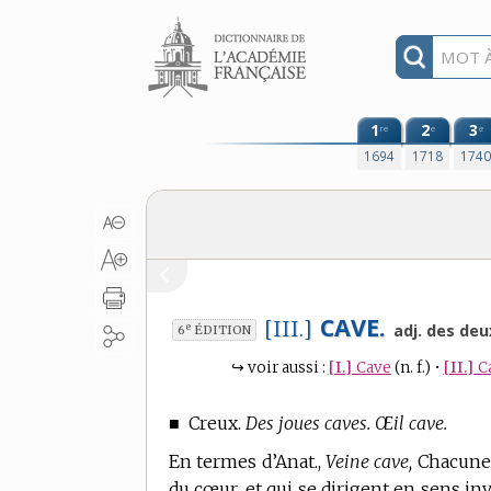
Aller au contenu
1
2
3
re
e
e
1694
1718
174
CAVE.
[III.]
e
adj. des deu
6
ÉDITION
↪
voir aussi :
[I.]
Cave
(n. f.)
•
[II.]
C
■
Creux.
Des joues caves. Œil cave.
En
termes d’Anat.,
Veine cave,
Chacune d
du cœur, et qui se dirigent en sens in