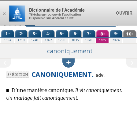
Aller au contenu
Dictionnaire de l’Académie
OUVRIR
×
Télécharger ou ouvrir l’application
Disponible sur Android et iOS
1
2
3
4
5
6
7
8
9
10
re
e
e
e
e
e
e
e
e
e
1694
1718
1740
1762
1798
1835
1878
1935
2024
E.C.
canoniquement
CANONIQUEMENT.
e
adv.
8
ÉDITION
■
D’une manière canonique.
Il vit canoniquement.
Un mariage fait canoniquement.