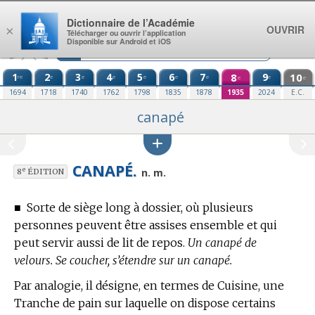
Aller au contenu
Dictionnaire de l’Académie
OUVRIR
×
Télécharger ou ouvrir l’application
Disponible sur Android et iOS
1
2
3
4
5
6
7
8
9
10
re
e
e
e
e
e
e
e
e
e
1694
1718
1740
1762
1798
1835
1878
1935
2024
E.C.
canapé
CANAPÉ.
e
n. m.
8
ÉDITION
■
Sorte de siège long à dossier, où plusieurs
personnes peuvent être assises ensemble et qui
peut servir aussi de lit de repos.
Un canapé de
velours. Se coucher, s’étendre sur un canapé.
Par analogie, il désigne, en
termes de Cuisine,
une
Tranche de pain sur laquelle on dispose certains