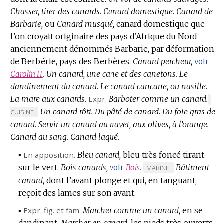
Chasser, tirer des canards.
Canard domestique.
Canard de
Barbarie,
ou
Canard musqué,
canard domestique que
l’on croyait originaire des pays d’Afrique du Nord
anciennement dénommés Barbarie, par déformation
de Berbérie, pays des Berbères.
Canard percheur,
voir
Un canard, une cane et des canetons.
Le
Carolin
II
.
dandinement du canard.
Le canard cancane, ou nasille.
La mare aux canards.
Expr.
Barboter comme un canard.
MA
Un canard rôti.
Du pâté de canard.
Du foie gras de
DE
CUISINE.
DOM
canard.
Servir un canard au navet, aux olives, à l’orange.
:
Canard au sang.
Canard laqué.
▪
En apposition.
Bleu canard,
bleu très foncé tirant
sur le vert.
Bois canards,
Bâtiment
voir
Bois
.
MARQUE
MARINE.
canard,
dont l’avant plonge et qui, en tanguant,
DE
reçoit des lames sur son avant.
DOMAINE
:
▪
Expr.
fig.
et
fam.
Marcher comme un canard,
en se
dandinant.
Marcher en canard,
les pieds très ouverts