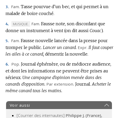
Fam.
Tasse pourvue d’un bec, et qui permet à un
3.
malade de boire couché.
Fam.
Fausse note, son discordant que
MARQUE
MUSIQUE.
4.
donne un instrument à vent (on dit aussi
DE
Couac
).
DOMAINE
Fam.
Fausse nouvelle lancée dans la presse pour
5.
:
tromper le public.
Lancer un canard.
Expr.
Il faut couper
les ailes à ce canard,
démentir la nouvelle.
Pop.
Journal éphémère, ou de médiocre audience,
6.
et dont les informations ne peuvent être prises au
sérieux.
Une campagne d’opinion menée dans des
canards d’opposition.
Par extension.
Journal.
Acheter le
même canard tous les matins.
Voir aussi
[Courrier des internautes]
Philippe J. (France),