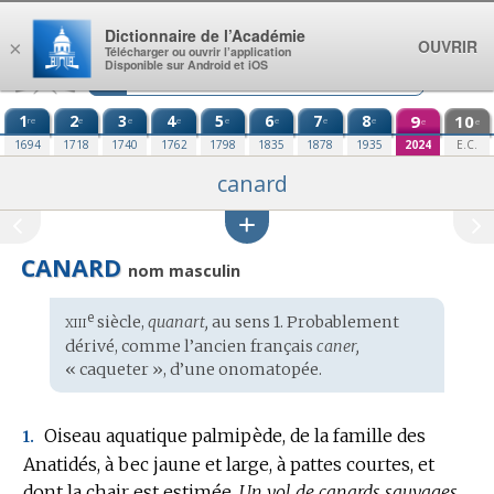
Aller au contenu
Dictionnaire de l’Académie
OUVRIR
×
Télécharger ou ouvrir l’application
Disponible sur Android et iOS
1
2
3
4
5
6
7
8
9
10
re
e
e
e
e
e
e
e
e
e
1694
1718
1740
1762
1798
1835
1878
1935
2024
E.C.
canard
CANARD
nom masculin
xiii
e
Étymologie
siècle,
quanart,
au sens 1. Probablement
:
dérivé, comme l’
ancien français
caner,
« caqueter », d’une onomatopée.
Oiseau aquatique palmipède, de la famille des
1.
Anatidés, à bec jaune et large, à pattes courtes, et
dont la chair est estimée.
Un vol de canards sauvages.