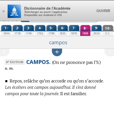
Aller au contenu
Dictionnaire de l’Académie
OUVRIR
×
Télécharger ou ouvrir l’application
Disponible sur Android et iOS
1
2
3
4
5
6
7
8
9
10
re
e
e
e
e
e
e
e
e
e
1694
1718
1740
1762
1798
1835
1878
1935
2024
E.C.
campos
CAMPOS.
(On ne prononce pas l’S.)
e
8
ÉDITION
n. m.
■
Repos, relâche qu’on accorde ou qu’on s’accorde.
Les écoliers ont campos aujourd’hui. Il s’est donné
campos pour toute la journée.
Il est familier.